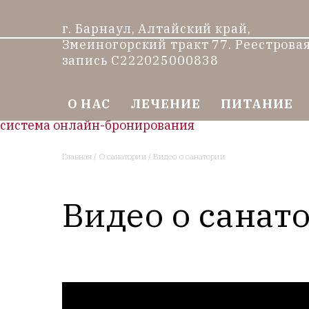
г. Барнаул, Алтайский край,
Змеиногорский тракт 77. Реестрова
запись С222025000838
О НАС
ЛЕЧЕНИЕ
ПИТАНИЕ
система онлайн-бронирования
Главная
/
О санатории
/
Видео о санатории
Видео о санат