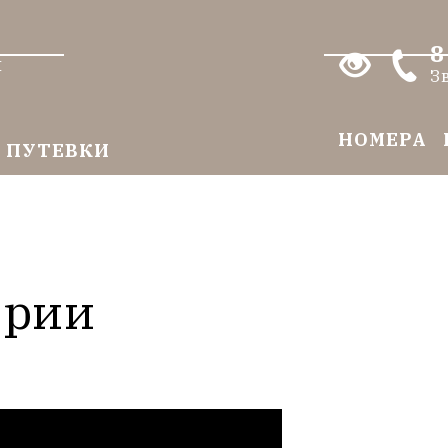
8
я
З
НОМЕРА
ПУТЕВКИ
ории