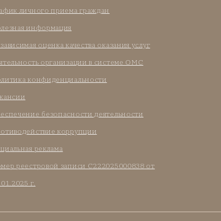
афик личного приема граждан
лезная информация
зависимая оценка качества оказания услуг
ятельность организации в системе ОМС
литика конфиденциальности
кансии
еспечение безопасности деятельности
отиводействие коррупции
циальная реклама
мер реестровой записи С222025000838 от
.01.2025 г.