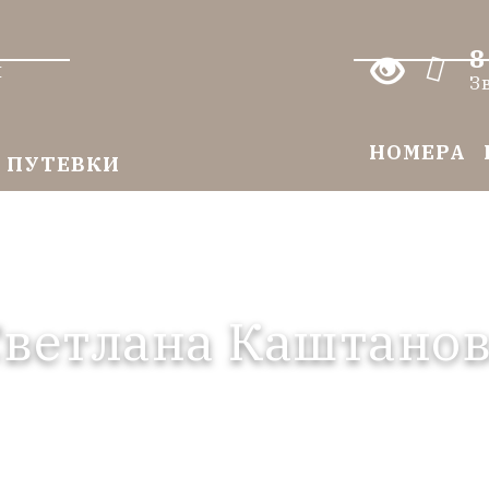
8
я
З
НОМЕРА
ПУТЕВКИ
ветлана Каштано
16.06.2026