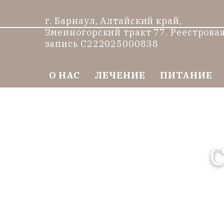
г. Барнаул, Алтайский край,
Змеиногорский тракт 77. Реестрова
запись С222025000838
О НАС
ЛЕЧЕНИЕ
ПИТАНИЕ
С