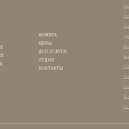
Гр
По
Не
НОМЕРА
Де
ЦЕНЫ
По
ИЕ
ДОП.УСЛУГИ
ИЕ
Ва
ОТДЫХ
И
Об
КОНТАКТЫ
Пр
Со
Но
01